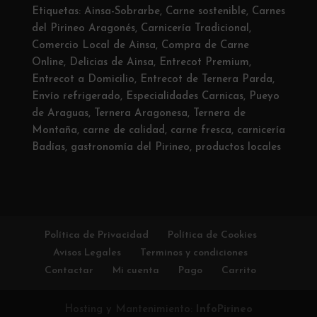
Etiquetas:
Ainsa-Sobrarbe
,
Carne sostenible
,
Carnes
del Pirineo Aragonés
,
Carnicería Tradicional
,
Comercio Local de Ainsa
,
Compra de Carne
Online
,
Delicias de Ainsa
,
Entrecot Premium
,
Entrecot a Domicilio
,
Entrecot de Ternera Parda
,
Envío refrigerado
,
Especialidades Carnicas
,
Pueyo
de Araguas
,
Ternera Aragonesa
,
Ternera de
Montaña
,
carne de calidad
,
carne fresca
,
carnicería
Badías
,
gastronomía del Pirineo
,
productos locales
Política de Privacidad
Política de Cookies
Avisos Legales
Terminos y condiciones
Contactar
Mi cuenta
Pago
Carrito
Hosting y Mantenimiento:
InfoPirineo