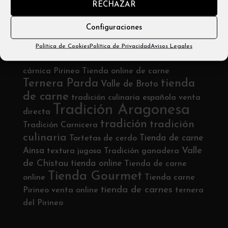
RECHAZAR
Email: info@carniceríabadias.com
Configuraciones
Etiquetas
Política de Cookies
Política de Privacidad
Avisos Legales
tradición cárnica
ternera sostenible
Tradición
cárnica Pirineo
Tienda online de carne
Ternera Parda
tienda
Valle de Broto
de carne
tradición culinaria española
venta
Tradición Aragonesa
directa
tradición
tradición
Tradición Carnicera
culinaria
Tienda de carne
Tortetas de cerdo
Valle
Ainsa
textura jugosa
Tradición ganadera
de Chistau
tienda online
Tienda de carne
Tienda Gourmet
online
Tienda carne
tienda de carnes
Pirineo
venta online
ternera
del Pirineo