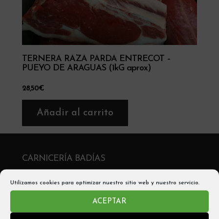
TERNERA RAZA PARDA ENTRECOT –
PUEYO DE ARAGUAS (1kG aprox)
28,50
€
Añadir al carrito
CARNICERÍA BADÍAS
C/ San Victorián, 2 , 22330 Aínsa
Utilizamos cookies para optimizar nuestro sitio web y nuestro servicio.
Telf: 974 50 05 56
ACEPTAR
Móvil y Whatsapp: 680542705