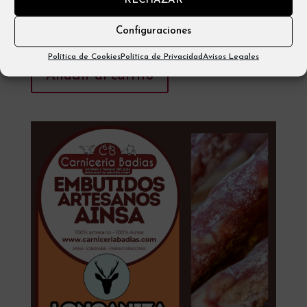
RECHAZAR
Embutidos Artesanos Aínsa – Pack Especial (8 piezas)
Configuraciones
54,00
€
Política de Cookies
Política de Privacidad
Avisos Legales
Añadir al carrito