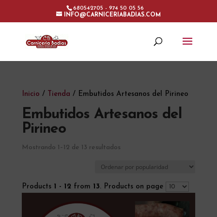
680542705 - 974 50 05 56
INFO@CARNICERIABADIAS.COM
Inicio
/
Tienda
/ Embutidos Artesanos del Pirineo
Embutidos Artesanos del
Pirineo
Ordenado
Mostrando 1–12 de 13 resultados
por
popularidad
Products
1 - 12
from
13
. Products on page