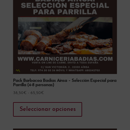
Pack Barbacoa Badías Aínsa – Selección Especial para
Parrilla (4-8 personas)
Rango
38,50
€
-
65,50
€
de
Este
precios:
producto
Seleccionar opciones
desde
tiene
38,50€
múltiples
hasta
variantes.