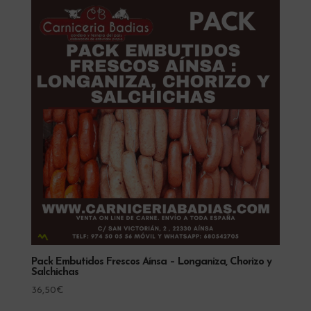
65,50€
Las
opciones
se
pueden
elegir
en
la
página
de
producto
Pack Embutidos Frescos Aínsa – Longaniza, Chorizo y
Salchichas
36,50
€