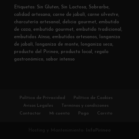
Etiquetas:
Sin Gluten
,
Sin Lactosa
,
Sobrarbe
,
calidad artesana
,
carne de jabalí
,
carne silvestre
,
charcutería artesanal
,
delicia gourmet
,
embutido
de caza
,
embutido gourmet
,
embutido tradicional
,
embutidos Aínsa
,
embutidos artesanos
,
longaniza
de jabalí
,
longaniza de monte
,
longaniza seca
,
producto del Pirineo
,
producto local
,
regalo
gastronómico
,
sabor intenso
Política de Privacidad
Política de Cookies
Avisos Legales
Terminos y condiciones
Contactar
Mi cuenta
Pago
Carrito
Hosting y Mantenimiento:
InfoPirineo