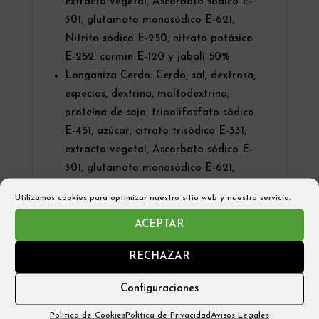
extracto vegetal, Ascorbato sódico E-
301, glutamato monosódico E-621,
Nitrito sódico E-250, nitrato potásico
E-252, carmin E-120 y jabalí 50%
Longaniza Cerdo: Cerdo, sal, dextrosa,
especias, dextrina, maltodextrina,
proteína de soja, tripolifosfato sódico
E-451, azúcar, citrato trisódico E-331,
extracto vegetal, Ascorbato sódico E-
301, glutamato monosódico E-621,
Nitrito sódico E-250, nitrato potásico
Utilizamos cookies para optimizar nuestro sitio web y nuestro servicio.
E-252, carmin E-120
Longaniza Corzo: Cerdo, sal, dextrosa,
ACEPTAR
especias, dextrina, maltodextrina,
RECHAZAR
proteína de soja, tripolifosfato sódico
E-451, azúcar, citrato trisódico E-331,
Configuraciones
extracto vegetal, Ascorbato sódico E-
Política de Cookies
Política de Privacidad
Avisos Legales
301, glutamato monosódico E-621,