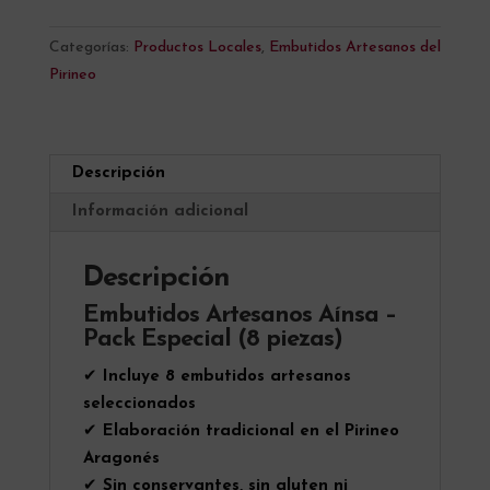
–
e
Pack
r
Categorías:
Productos Locales
,
Embutidos Artesanos del
Especial
n
Pirineo
(8
a
piezas)
t
cantidad
i
Descripción
v
e
Información adicional
:
Descripción
Embutidos Artesanos Aínsa –
Pack Especial (8 piezas)
✔
Incluye 8 embutidos artesanos
seleccionados
✔
Elaboración tradicional en el Pirineo
Aragonés
✔
Sin conservantes, sin gluten ni