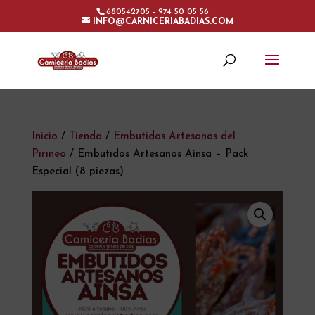
680542705 - 974 50 05 56
INFO@CARNICERIABADIAS.COM
Inicio
/
Tienda
/
Embutidos Artesanos del
Pirineo
/ Embutidos Artesanos Aínsa – Pack
Especial (8 piezas)