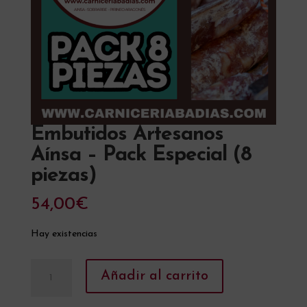
Embutidos Artesanos
Aínsa – Pack Especial (8
piezas)
54,00
€
Hay existencias
Embutidos
A
Añadir al carrito
Artesanos
l
Aínsa
t