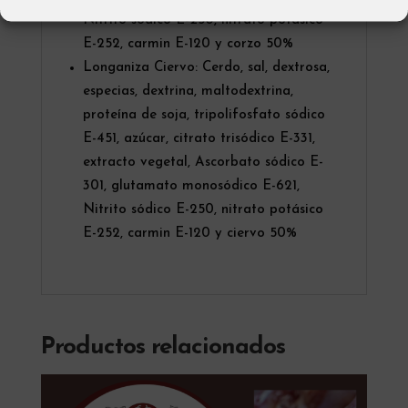
Nitrito sódico E-250, nitrato potásico
E-252, carmin E-120 y corzo 50%
Longaniza Ciervo: Cerdo, sal, dextrosa,
especias, dextrina, maltodextrina,
proteína de soja, tripolifosfato sódico
E-451, azúcar, citrato trisódico E-331,
extracto vegetal, Ascorbato sódico E-
301, glutamato monosódico E-621,
Nitrito sódico E-250, nitrato potásico
E-252, carmin E-120 y ciervo 50%
Productos relacionados