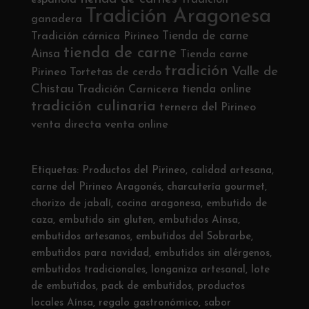
española
Tradición
Tradición Aragonesa
ganadera
Tienda de carne
Tradición cárnica Pirineo
tienda de carne
Ainsa
Tienda carne
tradición
Valle de
Pirineo
Tortetas de cerdo
Chistau
tienda online
Tradición Carnicera
tradición culinaria
ternera del Pirineo
venta directa
venta online
Etiquetas:
Productos del Pirineo
,
calidad artesana
,
carne del Pirineo Aragonés
,
charcutería gourmet
,
chorizo de jabalí
,
cocina aragonesa
,
embutido de
caza
,
embutido sin gluten
,
embutidos Aínsa
,
embutidos artesanos
,
embutidos del Sobrarbe
,
embutidos para navidad
,
embutidos sin alérgenos
,
embutidos tradicionales
,
longaniza artesanal
,
lote
de embutidos
,
pack de embutidos
,
productos
locales Aínsa
,
regalo gastronómico
,
sabor