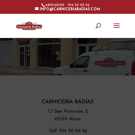
680542705 - 974 50 05 56
INFO@CARNICERIABADIAS.COM
CARNICERÍA BADÍAS
C/ San Victorián, 2
22330 Aínsa
Telf: 974 50 05 56