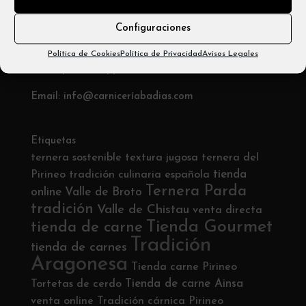
C/ San Victorián, 2 , 22330 Aínsa
Configuraciones
Telf: 974 50 05 56
Política de Cookies
Política de Privacidad
Avisos Legales
Móvil y Whatsapp: 680542705
Email: info@carniceríabadias.com
Etiquetas
ternera sostenible
textura jugosa
ternera del
tienda
Pirineo
tradición culinaria española
Ternera Parda
online
Valle de Broto
tradición
Valle de Chistau
venta directa
Tienda Gourmet
tienda de carne
Tradición
tienda de carnes
Aragonesa
Tienda carne Pirineo
Tienda de carne Ainsa
Tortetas de cerdo
venta online
Tradición cárnica Pirineo