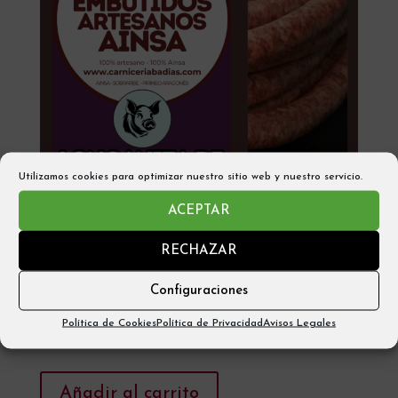
Utilizamos cookies para optimizar nuestro sitio web y nuestro servicio.
ACEPTAR
RECHAZAR
EMBUTIDOS ARTESANOS
LONGANIZA FRESCA – AINSA
Configuraciones
(2 Piezas 900gr aprox)
Política de Cookies
Política de Privacidad
Avisos Legales
12,15
€
Añadir al carrito