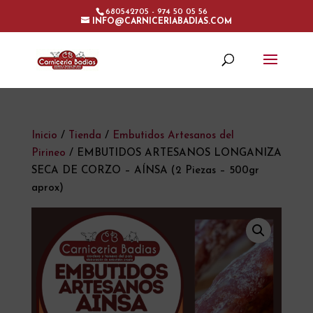
680542705 - 974 50 05 56
INFO@CARNICERIABADIAS.COM
Inicio
/
Tienda
/
Embutidos Artesanos del
Pirineo
/ EMBUTIDOS ARTESANOS LONGANIZA
SECA DE CORZO – AÍNSA (2 Piezas – 500gr
aprox)