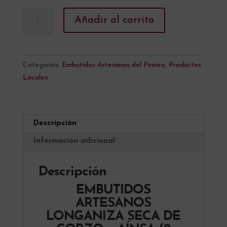
EMBUTIDOS
A
Añadir al carrito
ARTESANOS
l
LONGANIZA
t
SECA
e
DE
r
Categorías:
Embutidos Artesanos del Pirineo
,
Productos
CORZO
n
Locales
-
a
AÍNSA
t
(2
i
Descripción
Piezas
v
-
e
Información adicional
500gr
:
aprox)
Descripción
cantidad
EMBUTIDOS
ARTESANOS
LONGANIZA SECA DE