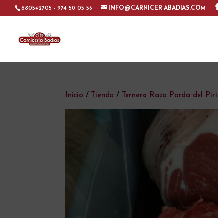
680542705 - 974 50 05 56
INFO@CARNICERIABADIAS.COM
Inicio
/
Tienda
/
Ternera Raza Parda del Pir