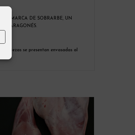
A COMARCA DE SOBRARBE, UN
INEO ARAGONÉS.
las piezas se presentan envasadas al