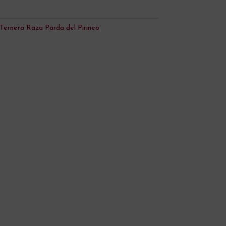
t
e
r
Ternera Raza Parda del Pirineo
n
a
t
i
v
e
: