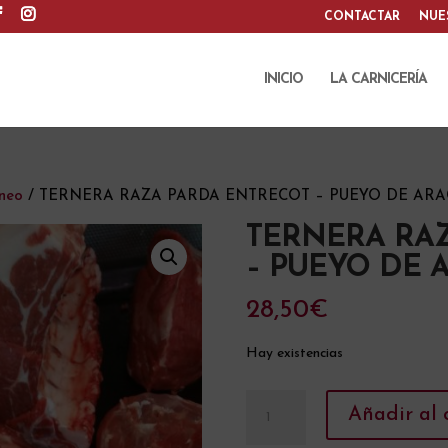
CONTACTAR
NUE
INICIO
LA CARNICERÍA
ineo
/ TERNERA RAZA PARDA ENTRECOT – PUEYO DE ARAGU
TERNERA RA
– PUEYO DE A
28,50
€
Hay existencias
TERNERA
Añadir al 
RAZA