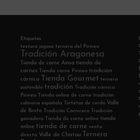
Etiquetas
textura jugosa
ternera del Pirineo
Tradición Aragonesa
tienda de
Tienda de carne Ainsa
carnes
tradición
Tienda carne Pirineo
Tienda Gourmet
cárnica
ternera
tradición
sostenible
Tradición cárnica
Pirineo
Tienda online de carne
tradición
Valle
culinaria española
Tortetas de cerdo
de Broto
Tradición Carnicera
Tradición
tienda
ganadera
Tienda de carne online
tienda de carne
online
venta
Ternera
Valle de Chistau
directa