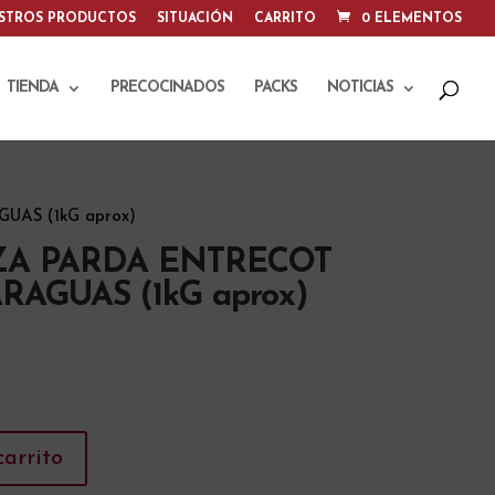
STROS PRODUCTOS
SITUACIÓN
CARRITO
0 ELEMENTOS
TIENDA
PRECOCINADOS
PACKS
NOTICIAS
AS (1kG aprox)
ZA PARDA ENTRECOT
RAGUAS (1kG aprox)
A
carrito
l