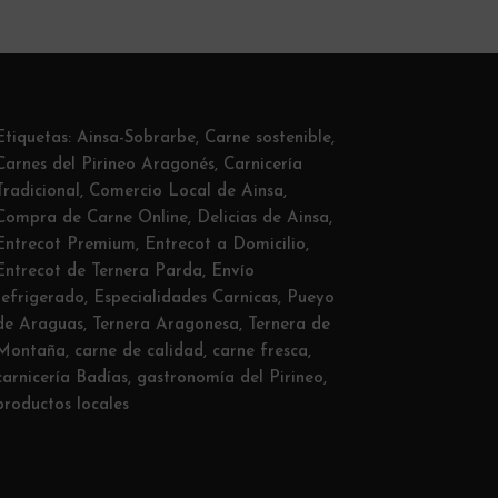
Etiquetas:
Ainsa-Sobrarbe
,
Carne sostenible
,
Carnes del Pirineo Aragonés
,
Carnicería
Tradicional
,
Comercio Local de Ainsa
,
Compra de Carne Online
,
Delicias de Ainsa
,
Entrecot Premium
,
Entrecot a Domicilio
,
Entrecot de Ternera Parda
,
Envío
refrigerado
,
Especialidades Carnicas
,
Pueyo
de Araguas
,
Ternera Aragonesa
,
Ternera de
Montaña
,
carne de calidad
,
carne fresca
,
carnicería Badías
,
gastronomía del Pirineo
,
productos locales