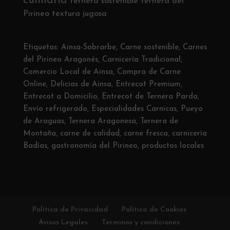
culinaria
ternera sostenible
ternera del
Pirineo
textura jugosa
Etiquetas:
Ainsa-Sobrarbe
,
Carne sostenible
,
Carnes
del Pirineo Aragonés
,
Carnicería Tradicional
,
Comercio Local de Ainsa
,
Compra de Carne
Online
,
Delicias de Ainsa
,
Entrecot Premium
,
Entrecot a Domicilio
,
Entrecot de Ternera Parda
,
Envío refrigerado
,
Especialidades Carnicas
,
Pueyo
de Araguas
,
Ternera Aragonesa
,
Ternera de
Montaña
,
carne de calidad
,
carne fresca
,
carnicería
Badías
,
gastronomía del Pirineo
,
productos locales
Política de Privacidad
Política de Cookies
Avisos Legales
Terminos y condiciones