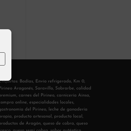
Etiquetas:
Badías
,
Envío refrigerado
,
Km 0
,
Pirineo Aragonés
,
Saravillo
,
Sobrarbe
,
calidad
premium
,
carnes del Pirineo
,
carnicería Aínsa
,
compra online
,
especialidades locales
,
gastronomía del Pirineo
,
leche de ganadería
propia
,
producto artesanal
,
producto local
,
productos de Aragón
,
queso de cabra
,
queso
fresco
,
queso semi cabra
,
sabor auténtico