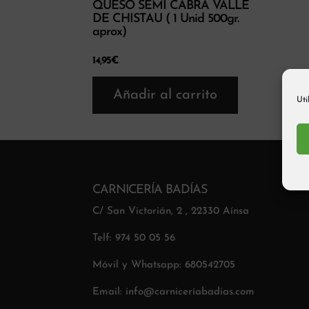
QUESO SEMI CABRA VALLE
DE CHISTAU ( 1 Unid 500gr.
aprox)
14,95
€
Añadir al carrito
Uti
CARNICERÍA BADÍAS
C/ San Victorián, 2 , 22330 Aínsa
Telf: 974 50 05 56
Móvil y Whatsapp: 680542705
Email: info@carniceríabadias.com