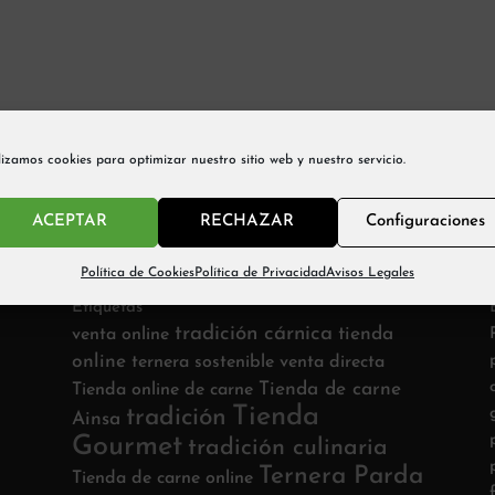
lizamos cookies para optimizar nuestro sitio web y nuestro servicio.
ACEPTAR
RECHAZAR
Configuraciones
Política de Cookies
Política de Privacidad
Avisos Legales
Etiquetas
tradición cárnica
tienda
venta online
online
ternera sostenible
venta directa
Tienda de carne
Tienda online de carne
Tienda
tradición
Ainsa
Gourmet
tradición culinaria
Ternera Parda
Tienda de carne online