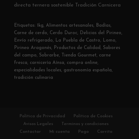
directa
ternera sostenible
Tradición Carnicera
Etiquetas:
1kg
,
Alimentos artesanales
,
Badías
,
Carne de cerdo
,
Cerdo Duroc
,
Delicias del Pirineo
,
Envío refrigerado
,
La Puebla de Castro
,
Lomo
,
Pirineo Aragonés
,
Productos de Calidad
,
Sabores
del campo
,
Sobrarbe
,
Tienda Gourmet
,
carne
fresca
,
carnicería Aínsa
,
compra online
,
especialidades locales
,
gastronomía española
,
tradición culinaria
Política de Privacidad
Política de Cookies
Avisos Legales
Terminos y condiciones
Contactar
Mi cuenta
Pago
Carrito