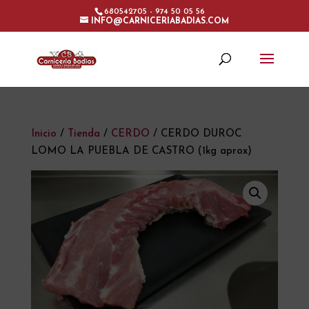
680542705 - 974 50 05 56
INFO@CARNICERIABADIAS.COM
Inicio
/
Tienda
/
CERDO
/ CERDO DUROC
LOMO LA PUEBLA DE CASTRO (1kg aprox)