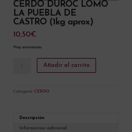
CERDO DUROC LOMO
LA PUEBLA DE
CASTRO (1kg aprox)
10,50
€
Hay existencias
CERDO
A
Añadir al carrito
DUROC
l
LOMO
t
LA
e
PUEBLA
r
Categoría:
CERDO
DE
n
CASTRO (1kg
a
aprox)
t
Descripción
cantidad
i
v
Información adicional