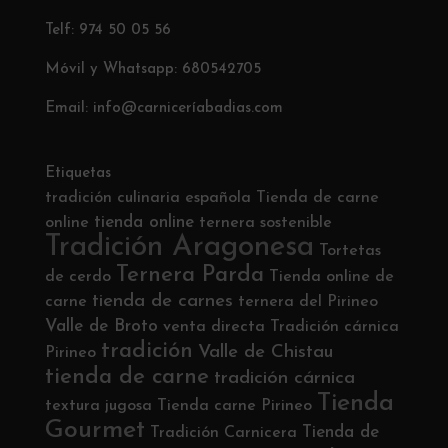
Telf: 974 50 05 56
Móvil y Whatsapp: 680542705
Email: info@carniceríabadias.com
Etiquetas
tradición culinaria española
Tienda de carne
tienda online
online
ternera sostenible
Tradición Aragonesa
Tortetas
Ternera Parda
de cerdo
Tienda online de
tienda de carnes
carne
ternera del Pirineo
Valle de Broto
venta directa
Tradición cárnica
tradición
Valle de Chistau
Pirineo
tienda de carne
tradición cárnica
Tienda
textura jugosa
Tienda carne Pirineo
Gourmet
Tienda de
Tradición Carnicera