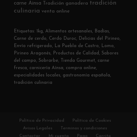
tradición
carne Ainsa
Tradición ganadera
culinaria
venta online
Etiquetas:
1kg
,
Alimentos artesanales
,
Badías
,
Carne de cerdo
,
Cerdo Duroc
,
Delicias del Pirineo
,
Envío refrigerado
,
La Puebla de Castro
,
Lomo
,
Pirineo Aragonés
,
Productos de Calidad
,
Sabores
del campo
,
Sobrarbe
,
Tienda Gourmet
,
carne
fresca
,
carnicería Aínsa
,
compra online
,
especialidades locales
,
gastronomía española
,
tradición culinaria
Política de Privacidad
Política de Cookies
Avisos Legales
Terminos y condiciones
Contactar
Mi cuenta
Pago
Carrito