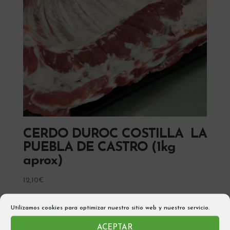
CERDO DUROC COSTILLA LA
PUEBLA DE CASTRO (1kg
aprox)
12,10
€
Añadir al carrito
Utilizamos cookies para optimizar nuestro sitio web y nuestro servicio.
ACEPTAR