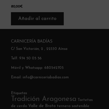
80,00
€
Añadir al carrito
CARNICERÍA BADÍAS
C/ San Victorián, 2 , 22330 Aínsa
Telf: 974 50 05 56
Móvil y Whatsapp: 680542705
Email: info@carniceríabadias.com
Etiquetas
Tradición Aragonesa
Tortetas
Valle de Broto
de cerdo
ternera sostenible