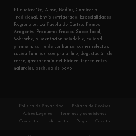
Etiquetas:
1kg
,
Ainsa
,
Badías
,
Carnicería
Tradicional
,
Envío refrigerado
,
Especialidades
Regionales
,
La Puebla de Castro
,
Pirineo
Aragonés
,
Productos frescos
,
Sabor local
,
Sobrarbe
,
alimentación saludable
,
calidad
premium
,
carne de confianza
,
carnes selectas
,
cocina familiar
,
compra online
,
degustación de
carne
,
gastronomía del Pirineo
,
ingredientes
naturales
,
pechuga de pavo
Política de Privacidad
Política de Cookies
Avisos Legales
Terminos y condiciones
Contactar
Mi cuenta
Pago
Carrito