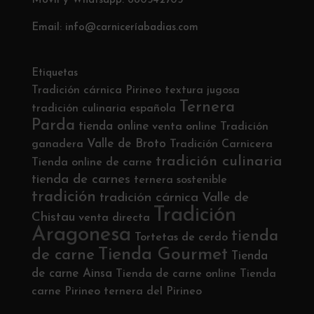
Móvil y Whatsapp: 680542705
Email: info@carniceríabadias.com
Etiquetas
Tradición cárnica Pirineo
textura jugosa
Ternera
tradición culinaria española
Parda
tienda online
venta online
Tradición
Valle de Broto
ganadera
Tradición Carnicera
tradición culinaria
Tienda online de carne
tienda de carnes
ternera sostenible
tradición
tradición cárnica
Valle de
Tradición
Chistau
venta directa
Aragonesa
tienda
Tortetas de cerdo
Tienda Gourmet
de carne
Tienda
de carne Ainsa
Tienda de carne online
Tienda
carne Pirineo
ternera del Pirineo