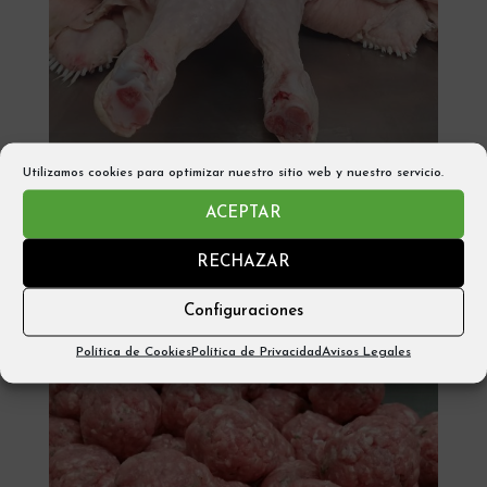
Utilizamos cookies para optimizar nuestro sitio web y nuestro servicio.
POLLO ENTERO LA PUEBLA DE CASTRO
(2kg aprox)
ACEPTAR
12,25
€
RECHAZAR
Añadir al carrito
Configuraciones
Política de Cookies
Política de Privacidad
Avisos Legales