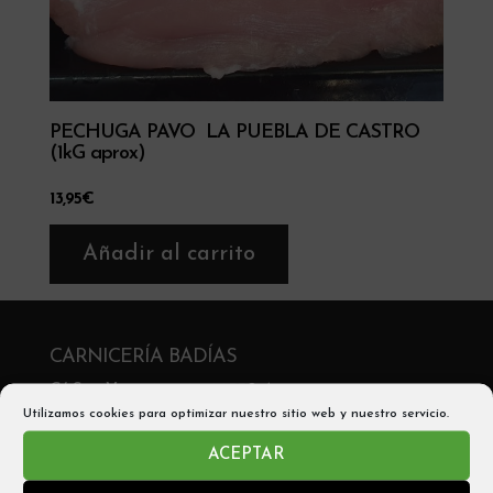
PECHUGA PAVO LA PUEBLA DE CASTRO
(1kG aprox)
13,95
€
Añadir al carrito
CARNICERÍA BADÍAS
C/ San Victorián, 2 , 22330 Aínsa
Utilizamos cookies para optimizar nuestro sitio web y nuestro servicio.
Telf: 974 50 05 56
ACEPTAR
Móvil y Whatsapp: 680542705