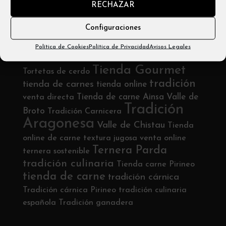
RECHAZAR
Email: info@carniceríabadias.com
Configuraciones
Etiquetas
Política de Cookies
Política de Privacidad
Avisos Legales
ternera del Pirineo
Tienda de carne online
Tienda Gourmet
Tortetas de cerdo
tradición
tienda de carnes
tienda online
Tienda de carne Ainsa
Valle de
venta directa
Tradición
Broto
Tradición Carnicera
Aragonesa
Valle de Chistau
Tienda
online de carne
textura jugosa
venta online
Ternera Parda
ternera sostenible
tradición culinaria
Tienda carne Pirineo
tienda de carne
tradición cárnica
Tradición cárnica Pirineo
tradición culinaria
española
Tradición ganadera