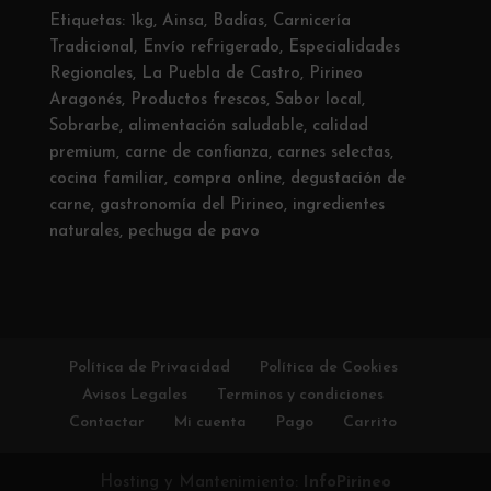
Etiquetas:
1kg
,
Ainsa
,
Badías
,
Carnicería
Tradicional
,
Envío refrigerado
,
Especialidades
Regionales
,
La Puebla de Castro
,
Pirineo
Aragonés
,
Productos frescos
,
Sabor local
,
Sobrarbe
,
alimentación saludable
,
calidad
premium
,
carne de confianza
,
carnes selectas
,
cocina familiar
,
compra online
,
degustación de
carne
,
gastronomía del Pirineo
,
ingredientes
naturales
,
pechuga de pavo
Política de Privacidad
Política de Cookies
Avisos Legales
Terminos y condiciones
Contactar
Mi cuenta
Pago
Carrito
Hosting y Mantenimiento:
InfoPirineo