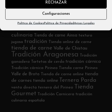
RECHAZAR
Email: info@carniceríabadias.com
Configuraciones
Etiquetas
Política de Cookies
Política de Privacidad
Avisos Legales
tradición
venta online
ternera sostenible
culinaria
Tienda de carne Ainsa
textura
tradición
jugosa
Tienda online de carne
tienda de carne
Valle de Chistau
Tradición Aragonesa
Tradición
tradición cárnica
ganadera
Tortetas de cerdo
Tradición cárnica Pirineo
Tienda carne Pirineo
tienda
Valle de Broto
Tienda de carne online
Ternera Parda
de carnes
tienda online
Tienda
venta directa
ternera del Pirineo
Gourmet
Tradición Carnicera
tradición
culinaria española