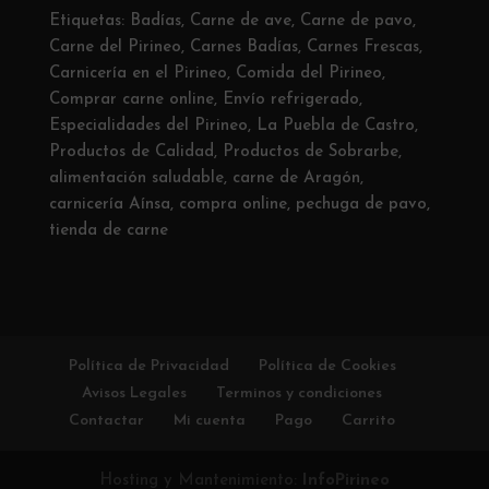
Etiquetas:
Badías
,
Carne de ave
,
Carne de pavo
,
Carne del Pirineo
,
Carnes Badías
,
Carnes Frescas
,
Carnicería en el Pirineo
,
Comida del Pirineo
,
Comprar carne online
,
Envío refrigerado
,
Especialidades del Pirineo
,
La Puebla de Castro
,
Productos de Calidad
,
Productos de Sobrarbe
,
alimentación saludable
,
carne de Aragón
,
carnicería Aínsa
,
compra online
,
pechuga de pavo
,
tienda de carne
Política de Privacidad
Política de Cookies
Avisos Legales
Terminos y condiciones
Contactar
Mi cuenta
Pago
Carrito
Hosting y Mantenimiento:
InfoPirineo