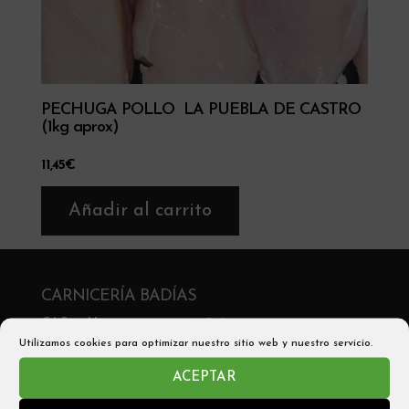
PECHUGA POLLO LA PUEBLA DE CASTRO
(1kg aprox)
11,45
€
Añadir al carrito
CARNICERÍA BADÍAS
C/ San Victorián, 2 , 22330 Aínsa
Utilizamos cookies para optimizar nuestro sitio web y nuestro servicio.
Telf: 974 50 05 56
ACEPTAR
Móvil y Whatsapp: 680542705