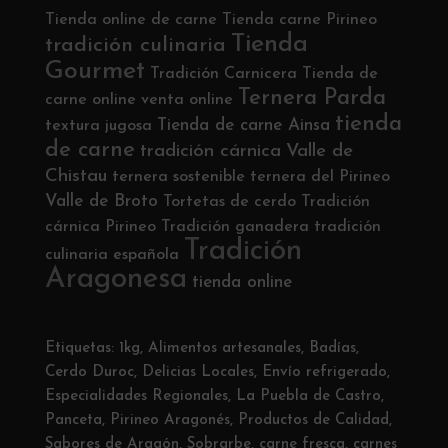
Tienda online de carne
Tienda carne Pirineo
Tienda
tradición culinaria
Gourmet
Tradición Carnicera
Tienda de
Ternera Parda
carne online
venta online
tienda
Tienda de carne Ainsa
textura jugosa
de carne
tradición cárnica
Valle de
Chistau
ternera sostenible
ternera del Pirineo
Valle de Broto
Tortetas de cerdo
Tradición
cárnica Pirineo
Tradición ganadera
tradición
Tradición
culinaria española
Aragonesa
tienda online
Etiquetas:
1kg
,
Alimentos artesanales
,
Badías
,
Cerdo Duroc
,
Delicias Locales
,
Envío refrigerado
,
Especialidades Regionales
,
La Puebla de Castro
,
Panceta
,
Pirineo Aragonés
,
Productos de Calidad
,
Sabores de Aragón
,
Sobrarbe
,
carne fresca
,
carnes