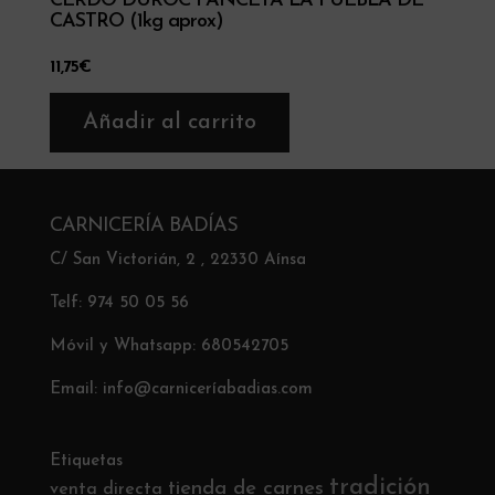
CERDO DUROC PANCETA LA PUEBLA DE
CASTRO (1kg aprox)
11,75
€
Añadir al carrito
CARNICERÍA BADÍAS
C/ San Victorián, 2 , 22330 Aínsa
Telf: 974 50 05 56
Móvil y Whatsapp: 680542705
Email: info@carniceríabadias.com
Etiquetas
tradición
tienda de carnes
venta directa