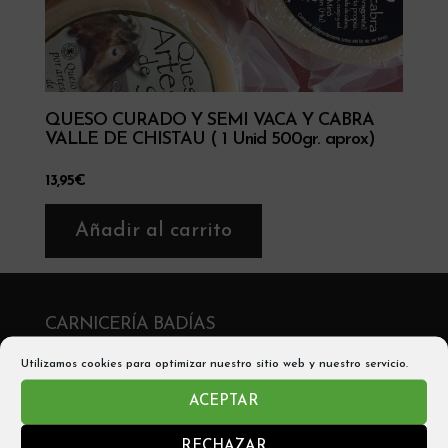
QUESO CURADO Y SEMI VACA Y CABRA
VALLE DE CHISTAU ( 1 Unid 500gr. aprox)
13,95
€
Añadir al carrito
CARNICERÍA BADÍAS
C/ San Victorián, 2 , 22330 Aínsa
Utilizamos cookies para optimizar nuestro sitio web y nuestro servicio.
Telf: 974 50 05 56
ACEPTAR
Móvil y Whatsapp: 680542705
RECHAZAR