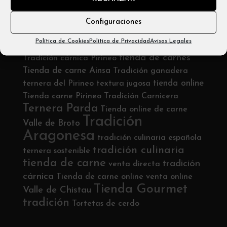
Email: info@carniceríabadias.com
Configuraciones
Política de Cookies
Política de Privacidad
Avisos Legales
Etiquetas
tienda de carnes
Tradición cárnica Pirineo
Tienda de carne Ainsa
Tradición ganadera
tienda online
ternera del Pirineo
textura jugosa
Tienda carne Pirineo
Tradición Carnicera
Ternera Parda
Tienda online de carne
Tradición
Valle de Broto
Aragonesa
tradición culinaria española
tradición culinaria
ternera sostenible
tienda de carne
tradición
venta directa
cárnica
Tienda de carne online
venta online
Tienda Gourmet
Valle de Chistau
tradición
Tortetas de cerdo