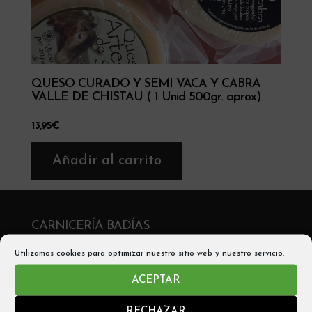
QUESO CURADO Y SEMI VACA Y CABRA
VALLE DE CHISTAU ( 1 Unid 500gr. aprox)
13,95
€
Añadir al carrito
CARNICERÍA BADÍAS
C/ San Victorián, 2 , 22330 Aínsa
Utilizamos cookies para optimizar nuestro sitio web y nuestro servicio.
Telf: 974 50 05 56
ACEPTAR
Móvil y Whatsapp: 680542705
RECHAZAR