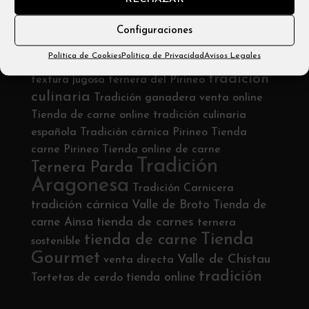
Email: info@carniceríabadias.com
Configuraciones
Política de Cookies
Política de Privacidad
Avisos Legales
Etiquetas
tradición
textura jugosa
ternera del Pirineo
culinaria
Tradición ganadera
venta online
Tienda de carne online
tradición culinaria
española
Tradición cárnica Pirineo
Tienda
carne Pirineo
Tienda online de carne
Tradición
Ternera Parda
Aragonesa
Tradición Carnicera
tradición cárnica
Valle de Broto
Tienda de
tienda de carnes
carne Ainsa
ternera
Tienda
tienda de carne
sostenible
Gourmet
Valle de Chistau
venta directa
tradición
tienda online
Tortetas de cerdo