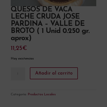
QUESOS DE VACA
LECHE CRUDA JOSE
PARDINA – VALLE DE
BROTO ( 1 Unid 0.250 gr.
aprox)
11,25
€
Hay existencias
QUESOS
A
Añadir al carrito
DE
l
VACA
t
LECHE
e
CRUDA
r
Categoría:
Productos Locales
JOSE
n
PARDINA
a