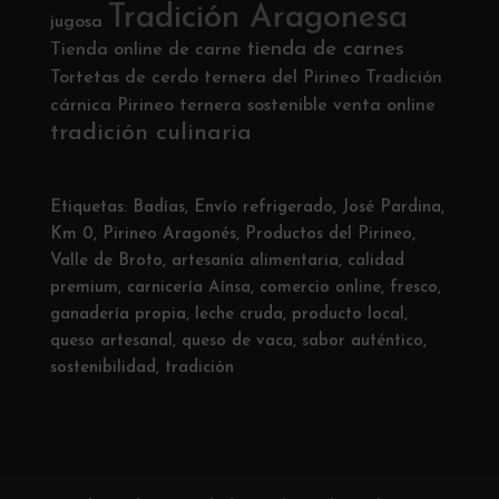
Tradición Aragonesa
jugosa
tienda de carnes
Tienda online de carne
Tortetas de cerdo
ternera del Pirineo
Tradición
cárnica Pirineo
ternera sostenible
venta online
tradición culinaria
Etiquetas:
Badías
,
Envío refrigerado
,
José Pardina
,
Km 0
,
Pirineo Aragonés
,
Productos del Pirineo
,
Valle de Broto
,
artesanía alimentaria
,
calidad
premium
,
carnicería Aínsa
,
comercio online
,
fresco
,
ganadería propia
,
leche cruda
,
producto local
,
queso artesanal
,
queso de vaca
,
sabor auténtico
,
sostenibilidad
,
tradición