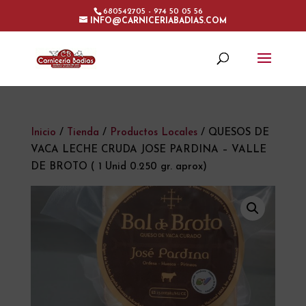
680542705 - 974 50 05 56
INFO@CARNICERIABADIAS.COM
Inicio
/
Tienda
/
Productos Locales
/ QUESOS DE
VACA LECHE CRUDA JOSE PARDINA – VALLE
DE BROTO ( 1 Unid 0.250 gr. aprox)