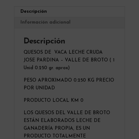
-
t
Descripción
VALLE
i
DE
v
Información adicional
BROTO
e
(
:
Descripción
1
QUESOS DE VACA LECHE CRUDA
Unid
JOSE PARDINA – VALLE DE BROTO ( 1
0.250
Unid 0.250 gr. aprox)
gr.
aprox)
PESO APROXIMADO 0.250 KG PRECIO
cantidad
POR UNIDAD
PRODUCTO LOCAL KM 0
LOS QUESOS DEL VALLE DE BROTO
ESTÁN ELABORADOS LECHE DE
GANADERÍA PROPIA, ES UN
PRODUCTO TOTALMENTE