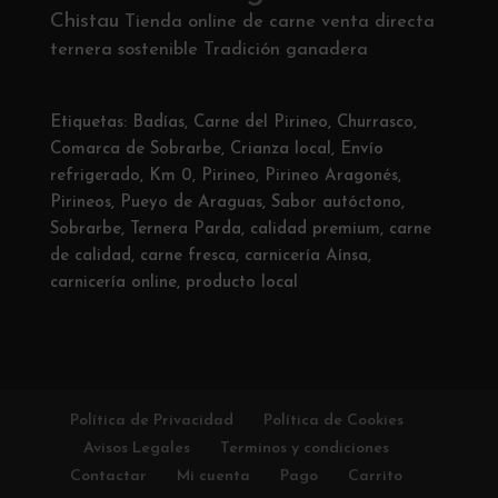
Chistau
Tienda online de carne
venta directa
ternera sostenible
Tradición ganadera
Etiquetas:
Badías
,
Carne del Pirineo
,
Churrasco
,
Comarca de Sobrarbe
,
Crianza local
,
Envío
refrigerado
,
Km 0
,
Pirineo
,
Pirineo Aragonés
,
Pirineos
,
Pueyo de Araguas
,
Sabor autóctono
,
Sobrarbe
,
Ternera Parda
,
calidad premium
,
carne
de calidad
,
carne fresca
,
carnicería Aínsa
,
carnicería online
,
producto local
Política de Privacidad
Política de Cookies
Avisos Legales
Terminos y condiciones
Contactar
Mi cuenta
Pago
Carrito