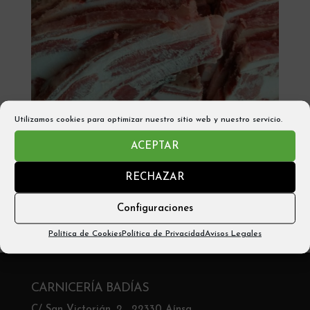
Utilizamos cookies para optimizar nuestro sitio web y nuestro servicio.
TERNERA RAZA PARDA CHURRASCO –
ACEPTAR
PUEYO DE ARAGUAS (1kg aprox)
RECHAZAR
18,95
€
Configuraciones
Añadir al carrito
Política de Cookies
Política de Privacidad
Avisos Legales
CARNICERÍA BADÍAS
C/ San Victorián, 2 , 22330 Aínsa