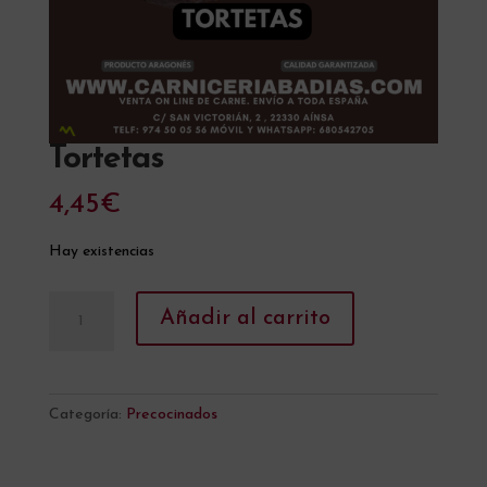
Tortetas
4,45
€
Hay existencias
Tortetas
A
Añadir al carrito
cantidad
l
t
e
r
Categoría:
Precocinados
n
a