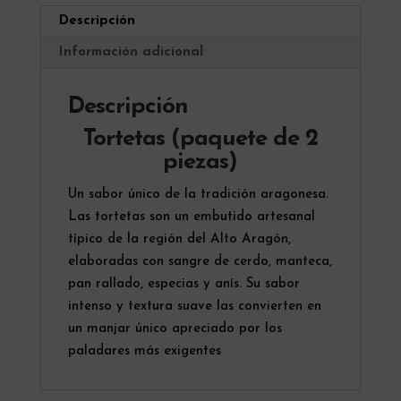
t
Descripción
i
v
Información adicional
e
:
Descripción
Tortetas (paquete de 2
piezas)
Un sabor único de la tradición aragonesa.
Las tortetas son un embutido artesanal
típico de la región del Alto Aragón,
elaboradas con sangre de cerdo, manteca,
pan rallado, especias y anís. Su sabor
intenso y textura suave las convierten en
un manjar único apreciado por los
paladares más exigentes