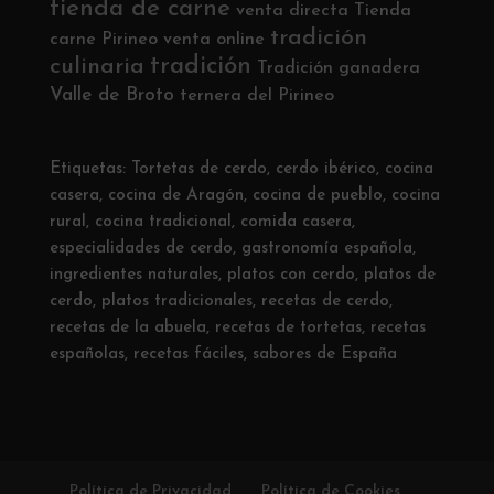
tienda de carne
venta directa
Tienda
tradición
carne Pirineo
venta online
tradición
culinaria
Tradición ganadera
Valle de Broto
ternera del Pirineo
Etiquetas:
Tortetas de cerdo
,
cerdo ibérico
,
cocina
casera
,
cocina de Aragón
,
cocina de pueblo
,
cocina
rural
,
cocina tradicional
,
comida casera
,
especialidades de cerdo
,
gastronomía española
,
ingredientes naturales
,
platos con cerdo
,
platos de
cerdo
,
platos tradicionales
,
recetas de cerdo
,
recetas de la abuela
,
recetas de tortetas
,
recetas
españolas
,
recetas fáciles
,
sabores de España
Política de Privacidad
Política de Cookies