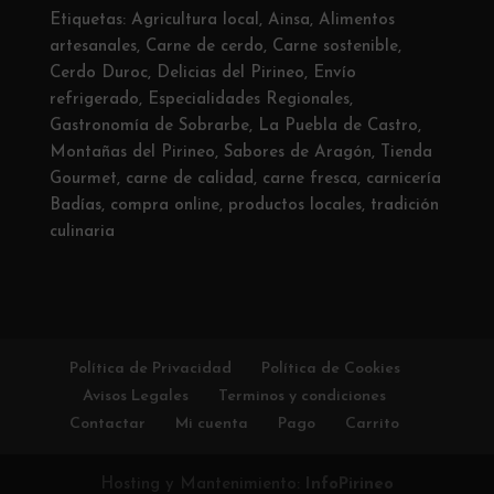
Etiquetas:
Agricultura local
,
Ainsa
,
Alimentos
artesanales
,
Carne de cerdo
,
Carne sostenible
,
Cerdo Duroc
,
Delicias del Pirineo
,
Envío
refrigerado
,
Especialidades Regionales
,
Gastronomía de Sobrarbe
,
La Puebla de Castro
,
Montañas del Pirineo
,
Sabores de Aragón
,
Tienda
Gourmet
,
carne de calidad
,
carne fresca
,
carnicería
Badías
,
compra online
,
productos locales
,
tradición
culinaria
Política de Privacidad
Política de Cookies
Avisos Legales
Terminos y condiciones
Contactar
Mi cuenta
Pago
Carrito
Hosting y Mantenimiento:
InfoPirineo