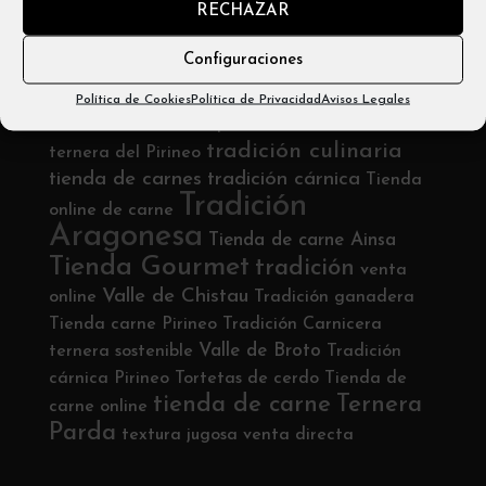
RECHAZAR
Email: info@carniceríabadias.com
Configuraciones
Etiquetas
Política de Cookies
Política de Privacidad
Avisos Legales
tienda online
tradición culinaria española
tradición culinaria
ternera del Pirineo
tienda de carnes
tradición cárnica
Tienda
Tradición
online de carne
Aragonesa
Tienda de carne Ainsa
Tienda Gourmet
tradición
venta
Valle de Chistau
online
Tradición ganadera
Tienda carne Pirineo
Tradición Carnicera
Valle de Broto
ternera sostenible
Tradición
cárnica Pirineo
Tortetas de cerdo
Tienda de
tienda de carne
Ternera
carne online
Parda
textura jugosa
venta directa