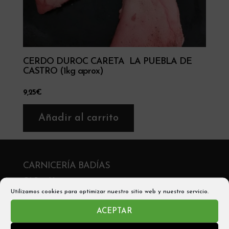
CERDO DUROC CARETA LA PUEBLA DE
CASTRO (1kg aprox)
9,25
€
Añadir al carrito
CARNICERÍA BADÍAS
C/ San Victorián, 2 , 22330 Aínsa
Utilizamos cookies para optimizar nuestro sitio web y nuestro servicio.
Telf: 974 50 05 56
ACEPTAR
Móvil y Whatsapp: 680542705