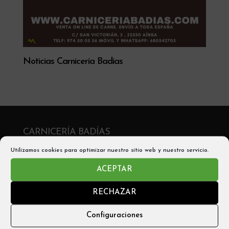
Noticias Carnicería Badías
CARNICERÍA BADÍAS
C/ San Victorián, 2 , 22330 Aínsa
Utilizamos cookies para optimizar nuestro sitio web y nuestro servicio.
Telf: 974 50 05 56
ACEPTAR
Móvil y Whatsapp: 680542705
RECHAZAR
Email: info@carniceríabadias.com
Configuraciones