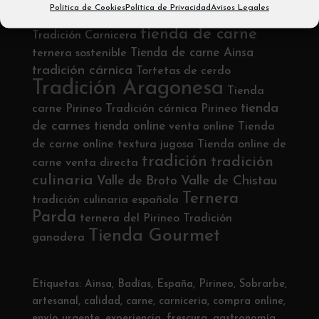
Política de Cookies
Política de Privacidad
Avisos Legales
Etiquetas
tienda de carne
Tradición Carnicera
Tienda de carne Ainsa
ternera sostenible
tradición cárnica
Tortetas de cerdo
Tradición Aragonesa
Tienda
tienda
carne Pirineo
Tradición cárnica Pirineo
de carnes
tienda online
venta online
Tienda
de carne online
textura jugosa
Tienda online de
tradición
tradición
carne
venta directa
culinaria
Valle de Chistau
Valle de Broto
Ternera
tradición culinaria española
Parda
ternera del Pirineo
Tradición
Tienda Gourmet
ganadera
Etiquetas:
Ainsa
,
Badías
,
España
,
Pirineo
,
Sobrarbe
,
artesanal
,
calidad
,
carne
,
carniceria
,
compra online
,
envío urgente
,
experiencia
,
frescura
,
gastronomía
,