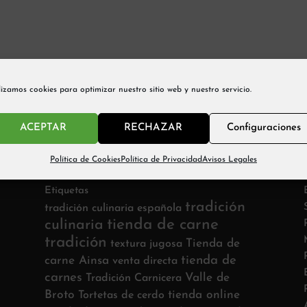
lizamos cookies para optimizar nuestro sitio web y nuestro servicio.
ACEPTAR
RECHAZAR
Configuraciones
Política de Cookies
Política de Privacidad
Avisos Legales
Etiquetas
tradición
tradición culinaria española
tienda de carne
culinaria
tradición
Tienda de
textura jugosa
tienda de
carne Ainsa
venta directa
carnes
Valle de
Tradición Carnicera
Broto
tienda online
Tortetas de cerdo