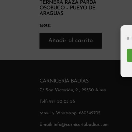
TERNERA RAZA PARDA
OSOBUCO – PUEYO DE
ARAGUAS
14,95
€
Uti
Añadir al carrito
CARNICERÍA BADÍAS
C/ San Victorián, 2 , 22330 Aínsa
Telf: 974 50 05 56
Móvil y Whatsapp: 680542705
Email: info@carniceríabadias.com