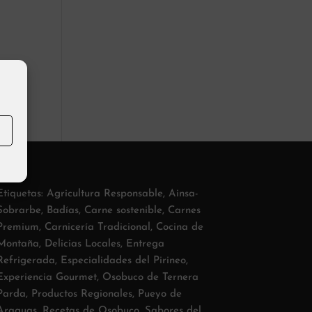
Etiquetas:
Agricultura Responsable
,
Ainsa-
Sobrarbe
,
Badías
,
Carne sostenible
,
Carnes
Premium
,
Carnicería Tradicional
,
Cocina de
Montaña
,
Delicias Locales
,
Entrega
Refrigerada
,
Especialidades del Pirineo
,
Experiencia Gourmet
,
Osobuco de Ternera
Parda
,
Productos Regionales
,
Pueyo de
Araguas
,
Recetas de Osobuco
,
Sabores del