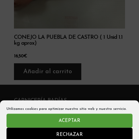
CONEJO LA PUEBLA DE CASTRO ( 1 Unid 1.1
kg aprox)
16,50
€
Añadir al carrito
CARNICERÍA BADÍAS
Utilizamos cookies para optimizar nuestro sitio web y nuestro servicio.
C/ San Victorián, 2 , 22330 Aínsa
ACEPTAR
Telf: 974 50 05 56
RECHAZAR
Móvil y Whatsapp: 680542705