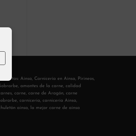
Etiquetas:
Ainsa
,
Carnicería en Ainsa
,
Pirineos
,
Sobrarbe
,
amantes de la carne
,
calidad
carnes
,
carne
,
carne de Aragón
,
carne
sobrarbe
,
carniceria
,
carnicería Aínsa
,
chuletón ainsa
,
la mejor carne de ainsa