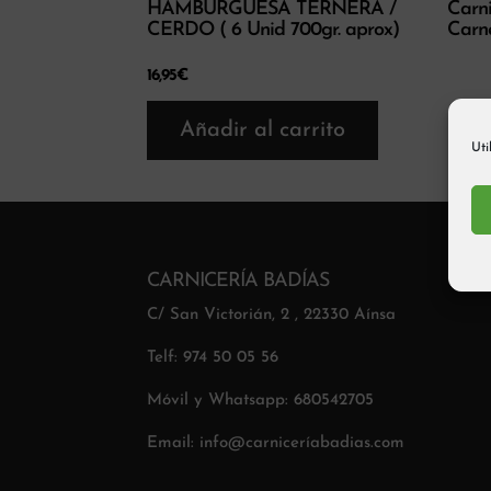
HAMBURGUESA TERNERA /
Carni
CERDO ( 6 Unid 700gr. aprox)
Carne
16,95
€
Añadir al carrito
Uti
CARNICERÍA BADÍAS
C/ San Victorián, 2 , 22330 Aínsa
Telf: 974 50 05 56
Móvil y Whatsapp: 680542705
Email: info@carniceríabadias.com