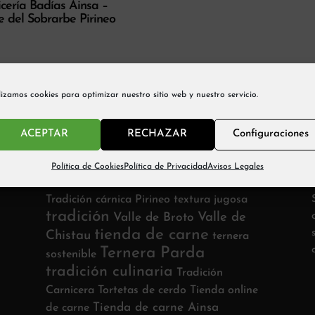
cería Badías Ainsa –
 del Sobrarbe Pirineo
lizamos cookies para optimizar nuestro sitio web y nuestro servicio.
ACEPTAR
RECHAZAR
Configuraciones
Política de Cookies
Política de Privacidad
Avisos Legales
Etiquetas
Tradición cárnica Pirineo
textura jugosa
tradición
Valle de
Valle de Broto
tienda de carne
Chistau
ternera
Ternera Parda
sostenible
tradición culinaria
Tradición
Carnicera
Tortetas de cerdo
Tienda online
Tienda de carne Ainsa
de carne