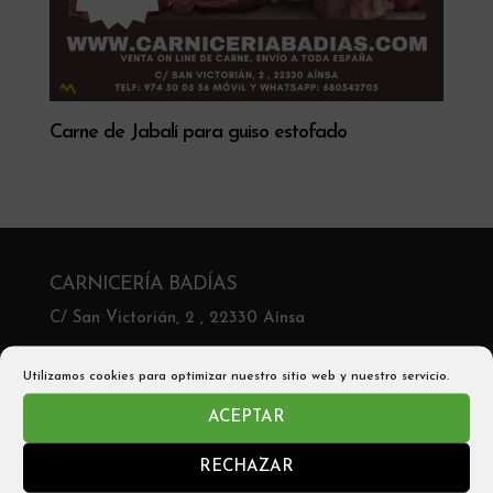
Carne de Jabalí para guiso estofado
CARNICERÍA BADÍAS
C/ San Victorián, 2 , 22330 Aínsa
Telf: 974 50 05 56
Utilizamos cookies para optimizar nuestro sitio web y nuestro servicio.
Móvil y Whatsapp: 680542705
ACEPTAR
Email: info@carniceríabadias.com
RECHAZAR