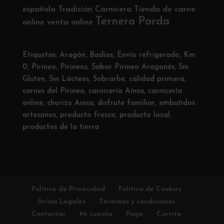
española
Tradición Carnicera
Tienda de carne
Ternera Parda
online
venta online
Etiquetas:
Aragón
,
Badías
,
Envío refrigerado
,
Km
0
,
Pirineo
,
Pirineos
,
Sabor Pirineo Aragonés
,
Sin
Gluten
,
Sin Lácteos
,
Sobrarbe
,
calidad primera
,
carnes del Pirineo
,
carnicería Aínsa
,
carnicería
online
,
chorizo Ainsa
,
disfrute familiar
,
embutidos
artesanos
,
producto fresco
,
producto local
,
productos de la tierra
Política de Privacidad
Política de Cookies
Avisos Legales
Terminos y condiciones
Contactar
Mi cuenta
Pago
Carrito