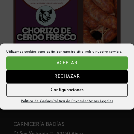
Utilizamos cookies para optimizar nuestro sitio web y nuestro servicio.
EMBUTIDOS ARTESANOS CHORIZO
ACEPTAR
FRESCO – AINSA (2 Piezas 900gr aprox)
RECHAZAR
12,15
€
Configuraciones
Añadir al carrito
Política de Cookies
Política de Privacidad
Avisos Legales
CARNICERÍA BADÍAS
C/ San Victorián, 2 , 22330 Aínsa