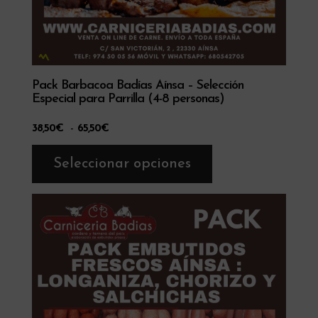
Pack Barbacoa Badías Aínsa – Selección
Especial para Parrilla (4-8 personas)
Rango
38,50
€
-
65,50
€
de
Este
Seleccionar opciones
precios:
producto
desde
tiene
38,50€
múltiples
hasta
variantes.
65,50€
Las
opciones
se
pueden
elegir