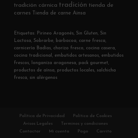
tradición
tradición cárnica
tienda de
carnes
Tienda de carne Ainsa
Etiquetas:
Pirineo Aragonés
,
Sin Gluten
,
Sin
Lactosa
,
Sobrarbe
,
barbacoa
,
carne fresca
,
carnicería Badías
,
chorizo fresco
,
cocina casera
,
cocina tradicional
,
embutidos artesanos
,
embutidos
frescos
,
longaniza aragonesa
,
pack gourmet
,
productos de aínsa
,
productos locales
,
salchicha
fresca
,
sin alérgenos
Política de Privacidad
Política de Cookies
Avisos Legales
Terminos y condiciones
Contactar
Mi cuenta
Pago
Carrito