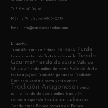
Telf: 974 50 05 56
Móvil y Whatsapp: 680542705
Email: info@carniceríabadias.com
Etiquetas
Ternera Parda
Tradición cárnica Pirineo
Tienda
ternera sostenible
Tortetas de cerdo
Gourmet
tienda de carne
Valle de
Chistau
Valle de Broto
Tienda online de carne
textura jugosa
Tradición ganadera
Tradición
Carnicera
venta directa
venta online
Tradición Aragonesa
tienda
online
Tienda de carne online
tradición
tradición culinaria
culinaria española
Tienda carne Pirineo
ternera del Pirineo