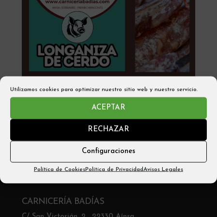
Utilizamos cookies para optimizar nuestro sitio web y nuestro servicio.
EMBUTIDOS ARTESANOS LONGANIZA
ACEPTAR
SECA – AINSA (2 Piezas – 500gr aprox)
RECHAZAR
10,00
€
Configuraciones
Añadir al carrito
Política de Cookies
Política de Privacidad
Avisos Legales
CARNICERÍA BADÍAS
C/ San Victorián, 2 , 22330 Aínsa