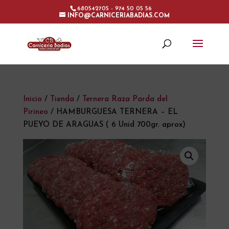
680542705 - 974 50 05 56
INFO@CARNICERIABADIAS.COM
Inicio
/
Tienda
/
Ternera Raza Parda del
Pirineo
/ HAMBURGUESA TERNERA – EL
PUEYO DE ARAGUAS ( 6 Unid 700gr. aprox)