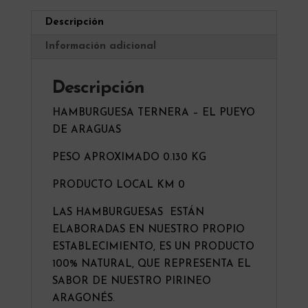
6
i
Descripción
Unid
v
700gr.
e
Información adicional
aprox)
:
cantidad
Descripción
HAMBURGUESA TERNERA – EL PUEYO
DE ARAGUAS
PESO APROXIMADO 0.130 KG
PRODUCTO LOCAL KM 0
LAS HAMBURGUESAS ESTÁN
ELABORADAS EN NUESTRO PROPIO
ESTABLECIMIENTO, ES UN PRODUCTO
100% NATURAL, QUE REPRESENTA EL
SABOR DE NUESTRO PIRINEO
ARAGONÉS.