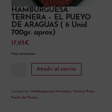
HAMBURGUESA
TERNERA – EL PUEYO
DE ARAGUAS ( 6 Unid
700gr. aprox)
17,95
€
Hay existencias
HAMBURGUESA
A
Añadir al carrito
TERNERA
l
-
t
EL
e
PUEYO
r
Categorías:
Hamburguesas Artesanas
,
Ternera Raza
DE
n
Parda del Pirineo
ARAGUAS
a
(
t